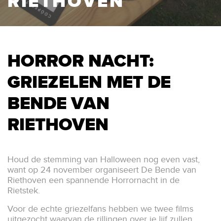
RIETHOVEN
HORROR NACHT:
GRIEZELEN MET DE
BENDE VAN
RIETHOVEN
Houd de stemming van Halloween nog even vast,
want op 24 november organiseert De Bende van
Riethoven een spannende Horrornacht in de
Rietstek.
Voor de echte griezelfans hebben we twee films
uitgezocht waarvan de rillingen over je lijf zullen