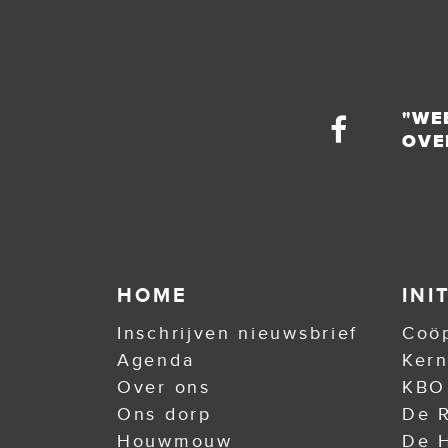
"WE
OVE
HOME
INI
Inschrijven nieuwsbrief
Coöp
Agenda
Ker
Over ons
KBO
Ons dorp
De R
Houwmouw
De H