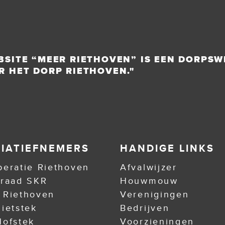
BSITE “MEER RIETHOVEN” IS EEN DORPSW
R HET DORP RIETHOVEN."
TIATIEFNEMERS
HANDIGE LINKS
eratie Riethoven
Afvalwijzer
nraad SKR
Houwmouw
 Riethoven
Verenigingen
ietstek
Bedrijven
ofstek
Voorzieningen