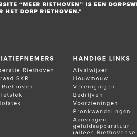
BSITE “MEER RIETHOVEN” IS EEN DORPSW
R HET DORP RIETHOVEN."
TIATIEFNEMERS
HANDIGE LINKS
eratie Riethoven
Afvalwijzer
nraad SKR
Houwmouw
 Riethoven
Verenigingen
ietstek
Bedrijven
ofstek
Voorzieningen
Pronkwandelingen
Aanvragen
geluidsapparatuur
(alleen Riethovense