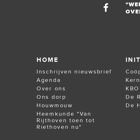
"WE
OVE
HOME
INI
Inschrijven nieuwsbrief
Coöp
Agenda
Ker
Over ons
KBO
Ons dorp
De R
Houwmouw
De H
Heemkunde "Van
Rijthoven toen tot
Riethoven nu"