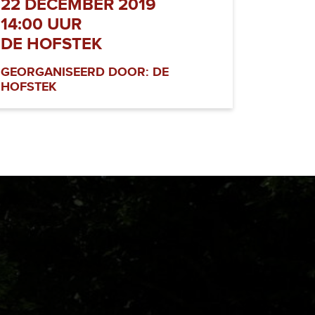
22 DECEMBER 2019
14:00 UUR
DE HOFSTEK
GEORGANISEERD DOOR: DE
HOFSTEK