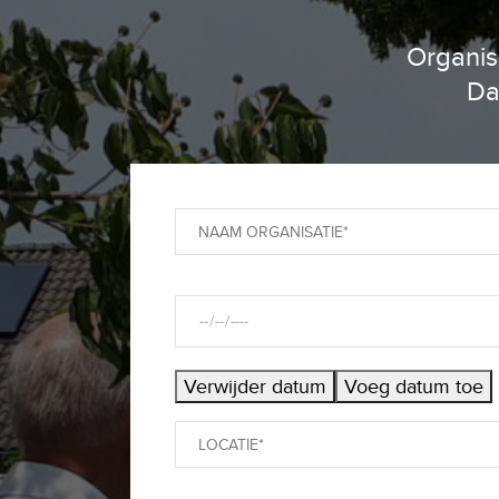
Organis
Da
Verwijder datum
Voeg datum toe