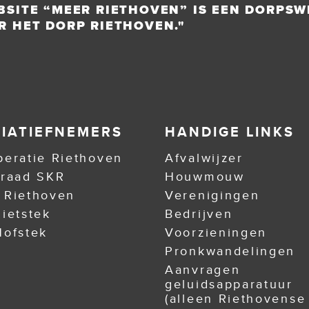
BSITE “MEER RIETHOVEN” IS EEN DORPSW
R HET DORP RIETHOVEN."
TIATIEFNEMERS
HANDIGE LINKS
eratie Riethoven
Afvalwijzer
nraad SKR
Houwmouw
 Riethoven
Verenigingen
ietstek
Bedrijven
ofstek
Voorzieningen
Pronkwandelingen
Aanvragen
geluidsapparatuur
(alleen Riethovense