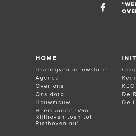
"WE
OVE
HOME
INI
Inschrijven nieuwsbrief
Coöp
Agenda
Ker
Over ons
KBO
Ons dorp
De R
Houwmouw
De H
Heemkunde "Van
Rijthoven toen tot
Riethoven nu"