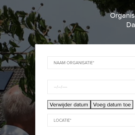
Organis
Da
Verwijder datum
Voeg datum toe