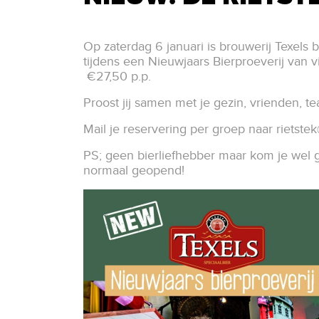
Op zaterdag 6 januari is brouwerij Texels 
tijdens een Nieuwjaars Bierproeverij van vij
€27,50 p.p.
Proost jij samen met je gezin, vrienden, t
Mail je reservering per groep naar
rietste
PS; geen bierliefhebber maar kom je wel
normaal geopend!