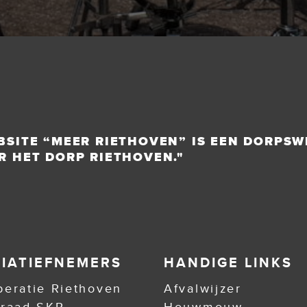
BSITE “MEER RIETHOVEN” IS EEN DORPSW
R HET DORP RIETHOVEN."
TIATIEFNEMERS
HANDIGE LINKS
eratie Riethoven
Afvalwijzer
nraad SKR
Houwmouw