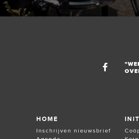
"WE
OVE
HOME
INI
Inschrijven nieuwsbrief
Coöp
Agenda
Ker