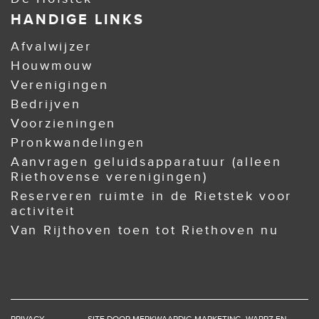
HANDIGE LINKS
Afvalwijzer
Houwmouw
Verenigingen
Bedrijven
Voorzieningen
Pronkwandelingen
Aanvragen geluidsapparatuur (alleen
Riethovense verenigingen)
Reserveren ruimte in de Rietstek voor
activiteit
Van Rijthoven toen tot Riethoven nu
PRIVACY
SITE DOOR
MERKWAARDIG MARKETING
,
WAPPZ
EN