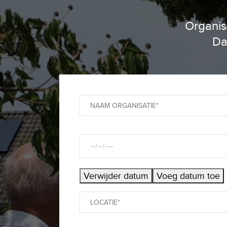
Organis
Da
Verwijder datum
Voeg datum toe