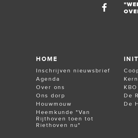
"WE
OVE
HOME
INI
Inschrijven nieuwsbrief
Coöp
Agenda
Ker
Over ons
KBO
Ons dorp
De R
Houwmouw
De H
Heemkunde "Van
Rijthoven toen tot
Riethoven nu"