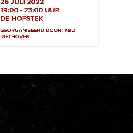
26 JULI 2022
19:00 - 23:00 UUR
DE HOFSTEK
GEORGANISEERD DOOR: KBO
RIETHOVEN