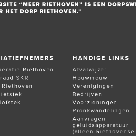
BSITE “MEER RIETHOVEN” IS EEN DORPSW
R HET DORP RIETHOVEN."
TIATIEFNEMERS
HANDIGE LINKS
eratie Riethoven
Afvalwijzer
nraad SKR
Houwmouw
 Riethoven
Verenigingen
ietstek
Bedrijven
ofstek
Voorzieningen
Pronkwandelingen
Aanvragen
geluidsapparatuur
(alleen Riethovense