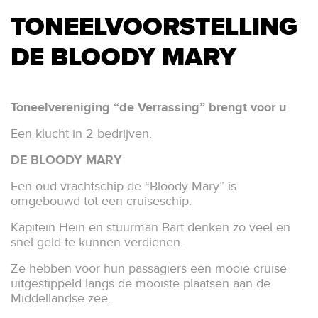
TONEELVOORSTELLING
DE BLOODY MARY
Toneelvereniging “de Verrassing” brengt voor u
Een klucht in 2 bedrijven.
DE BLOODY MARY
Een oud vrachtschip de “Bloody Mary” is
omgebouwd tot een cruiseschip.
Kapitein Hein en stuurman Bart denken zo veel en
snel geld te kunnen verdienen.
Ze hebben voor hun passagiers een mooie cruise
uitgestippeld langs de mooiste plaatsen aan de
Middellandse zee.