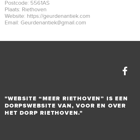
Postcode: 5561AS
Plaats: Riethoven
Website: https://geurdenantiek.com
Email:
Geurdenantiek@gmail.com
"WEBSITE “MEER RIETHOVEN” IS EEN
DORPSWEBSITE VAN, VOOR EN OVER
HET DORP RIETHOVEN."