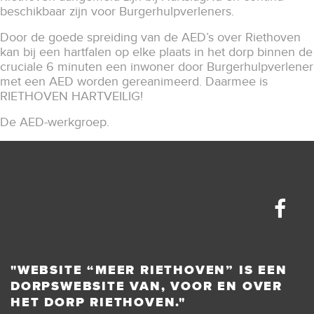
beschikbaar zijn voor Burgerhulpverleners.
Door de goede spreiding van de AED’s over Riethoven
kan bij een hartfalen op elke plaats in het dorp binnen de
cruciale 6 minuten een inwoner door Burgerhulpverlener
met een AED worden gereanimeerd. Daarmee is
RIETHOVEN HARTVEILIG!
De AED-werkgroep.
"WEBSITE “MEER RIETHOVEN” IS EEN
DORPSWEBSITE VAN, VOOR EN OVER
HET DORP RIETHOVEN."