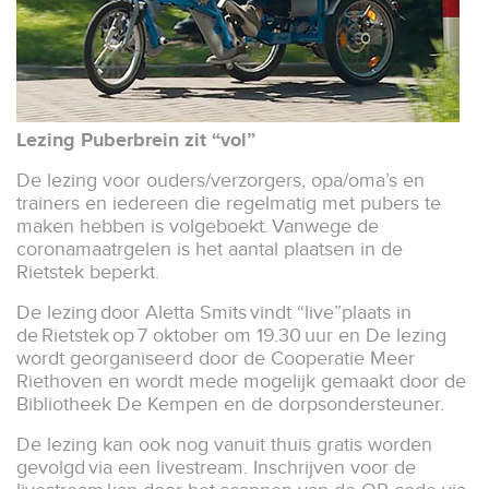
Lezing Puberbrein zit “vol”
De lezing voor ouders/verzorgers, opa/oma’s en
trainers en iedereen die regelmatig met pubers te
maken hebben is volgeboekt. Vanwege de
coronamaatrgelen is het aantal plaatsen in de
Rietstek beperkt.
De lezing door Aletta Smits vindt “live”plaats in
de Rietstek op 7 oktober om 19.30 uur en De lezing
wordt georganiseerd door de Cooperatie Meer
Riethoven en wordt mede mogelijk gemaakt door de
Bibliotheek De Kempen en de dorpsondersteuner.
De lezing kan ook nog vanuit thuis gratis worden
gevolgd via een livestream. Inschrijven voor de