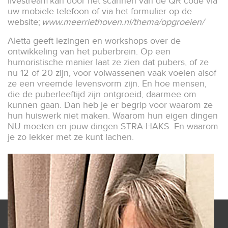
livestream kan door het scannen van de QR code via
uw mobiele telefoon of via het formulier op de
website;
www.meerriethoven.nl/thema/opgroeien/
Aletta geeft lezingen en workshops over de
ontwikkeling van het puber­brein. Op een
humoristische manier laat ze zien dat pubers, of ze
nu 12 of 20 zijn, voor volwassenen vaak voelen alsof
ze een vreemde levensvorm zijn. En hoe mensen,
die de puberleeftijd zijn ontgroeid, daarmee om
kunnen gaan. Dan heb je er begrip voor waarom ze
hun huiswerk niet maken. Waarom hun eigen dingen
NU moeten en jouw dingen STRA-HAKS. En waarom
je zo lekker met ze kunt lachen.