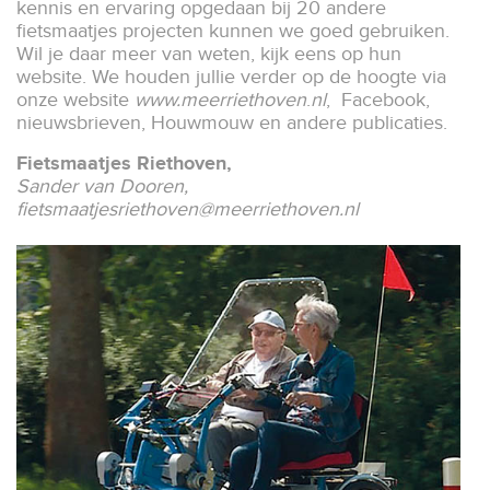
kennis en ervaring opgedaan bij 20 andere
fietsmaatjes projecten kunnen we goed gebruiken.
Wil je daar meer van weten, kijk eens op hun
website. We houden jullie verder op de hoogte via
onze website
www.meerriethoven
.
nl
, Facebook,
nieuwsbrieven, Houwmouw en andere publicaties.
Fietsmaatjes Riethoven,
Sander van Dooren,
fietsmaatjesriethoven@meerriethoven.nl