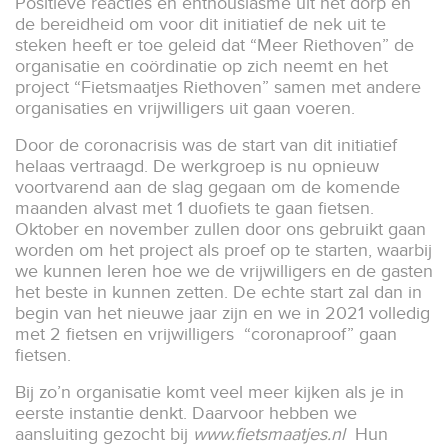
Positieve reacties en enthousiasme uit het dorp en
de bereidheid om voor dit initiatief de nek uit te
steken heeft er toe geleid dat “Meer Riethoven” de
organisatie en coördinatie op zich neemt en het
project “Fietsmaatjes Riethoven” samen met andere
organisaties en vrijwilligers uit gaan voeren.
Door de coronacrisis was de start van dit initiatief
helaas vertraagd. De werkgroep is nu opnieuw
voortvarend aan de slag gegaan om de komende
maanden alvast met 1 duofiets te gaan fietsen.
Oktober en november zullen door ons gebruikt gaan
worden om het project als proef op te starten, waarbij
we kunnen leren hoe we de vrijwilligers en de gasten
het beste in kunnen zetten. De echte start zal dan in
begin van het nieuwe jaar zijn en we in 2021 volledig
met 2 fietsen en vrijwilligers “coronaproof” gaan
fietsen.
Bij zo’n organisatie komt veel meer kijken als je in
eerste instantie denkt. Daarvoor hebben we
aansluiting gezocht bij
www.fietsmaatjes.nl
Hun