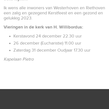
Ik wens alle inwoners van Westerhoven en Riethoven
een zalig en gezegend Kerstfeest en een gezond en
gelukkig 2023.
Vieringen in de kerk van H. Willibordus:
Kerstavond 24 december 22.30 uur
26 december (Eucharistie) 11.00 uur
Zaterdag 31 december Oudjaar 17.30 uur
Kapelaan Pietro