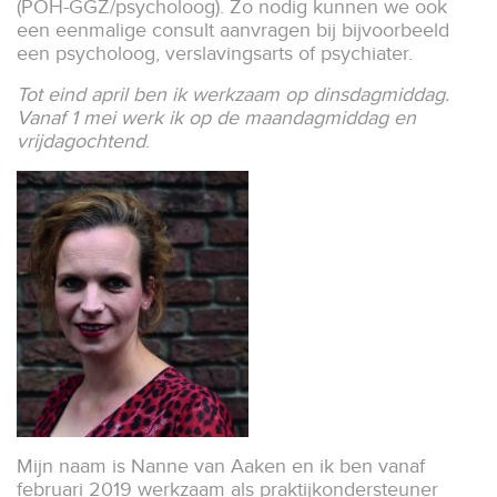
(POH-GGZ/psycholoog). Zo nodig kunnen we ook
een eenmalige consult aanvragen bij bijvoorbeeld
een psycholoog, verslavingsarts of psychiater.
Tot eind april ben ik werkzaam op dinsdagmiddag.
Vanaf 1 mei werk ik op de maandagmiddag en
vrijdagochtend
.
Mijn naam is Nanne van Aaken en ik ben vanaf
februari 2019 werkzaam als praktijkondersteuner