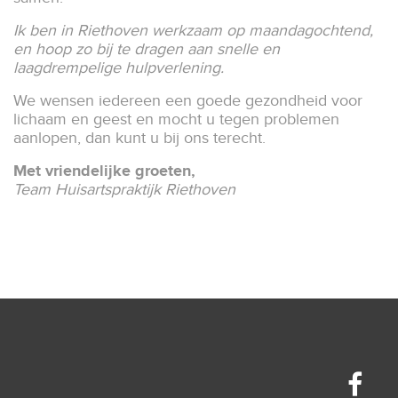
Ik ben in Riethoven werkzaam op maandagochtend,
en hoop zo bij te dragen aan snelle en
laagdrempelige hulpverlening.
We wensen iedereen een goede gezondheid voor
lichaam en geest en mocht u tegen problemen
aanlopen, dan kunt u bij ons terecht.
Met vriendelijke groeten,
Team Huisartspraktijk Riethoven