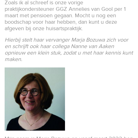
Zoals ik al schreef is onze vorige
praktijkondersteuner GGZ Annelies van Gool per 1
maart met pensioen gegaan. Mocht u nog een
boodschap voor haar hebben, dan kunt u deze
afgeven bij onze huisartspraktijk.
Hierbij stelt haar vervanger Marja Bozuwa zich voor
en schrijft ook haar collega Nanne van Aaken
opnieuw een klein stuk, zodat u met haar kennis kunt
maken.