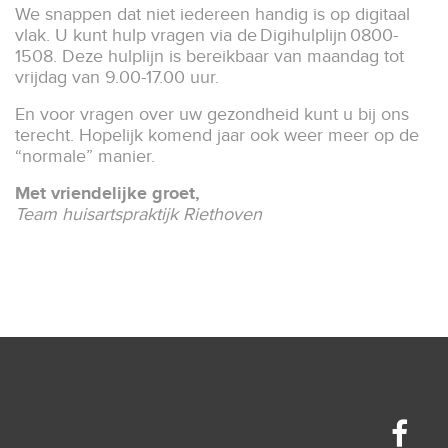
We snappen dat niet iedereen handig is op digitaal
vlak. U kunt hulp vragen via de Digihulplijn 0800-
1508. Deze hulplijn is bereikbaar van maandag tot
vrijdag van 9.00-17.00 uur.
En voor vragen over uw gezondheid kunt u bij ons
terecht. Hopelijk komend jaar ook weer meer op de
“normale” manier.
Met vriendelijke groet,
Team huisartspraktijk Riethoven