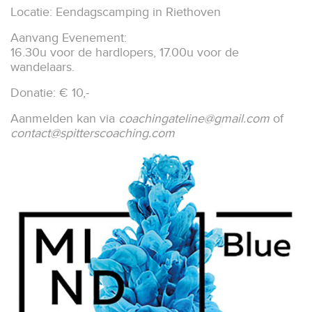
Locatie: Eendagscamping in Riethoven
Aanvang Evenement:
16.30u voor de hardlopers, 17.00u voor de
wandelaars.
Donatie: € 10,-
Aanmelden kan via
coachingateline@gmail.com
of
contact@spitterscoaching.com