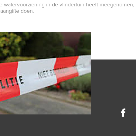
e watervoorziening in de vlindertuin heeft meegenomen, 
 aangifte doen.