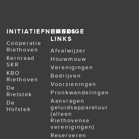
INITIATIEFNEMERS
HANDIGE
LINKS
Coöperatie
Riethoven
Afvalwijzer
Kernraad
Houwmouw
SKR
Verenigingen
KBO
Bedrijven
Riethoven
Voorzieningen
De
Pronkwandelingen
Rietstek
Aanvragen
De
geluidsapparatuur
Hofstek
(alleen
Riethovense
verenigingen)
Reserveren