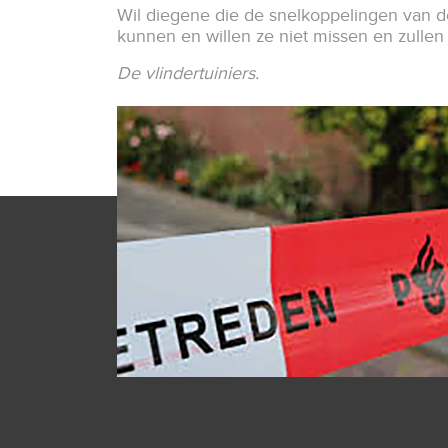
Wil diegene die de snelkoppelingen van d
kunnen en willen ze niet missen en zullen
De vlindertuiniers.