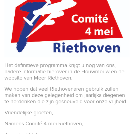
Het definitieve programma krijgt u nog van ons,
nadere informatie hierover in de Houwmouw en de
website van Meer Riethoven.
We hopen dat veel Riethovenaren gebruik zullen
maken van deze gelegenheid om jaarlijks diegenen
te herdenken die zijn gesneuveld voor onze vrijheid.
Vriendelijke groeten,
Namens Comité 4 mei Riethoven,