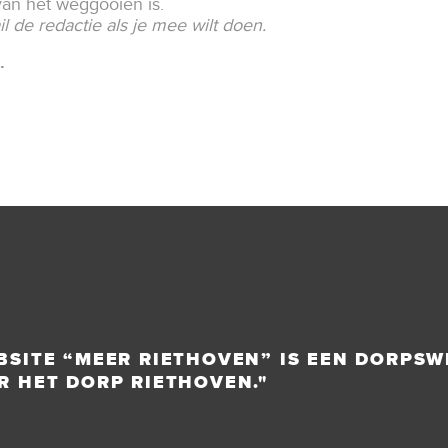
an het weggooien is.
l de redactie als je mee wilt doen.
a.
BSITE “MEER RIETHOVEN” IS EEN DORPSW
R HET DORP RIETHOVEN."