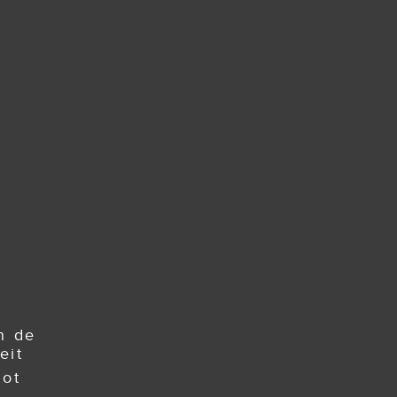
n de
eit
tot