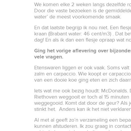
We komen elke 2 weken langs dezelfde rout
Door die vaste bezoeken is de gemiddelde
water’ de meest voorkomende smaak.
En dat laatste begrijp ik nou niet. Een fles
kraan (Brabant water: 46 cent/m3) . Dat bet
dag! En als ik dan een flesje opraap wat n
Ging het vorige aflevering over bijzond
vele vragen.
Etenswaren liggen er ook vaak. Soms valt 
zalm en carpaccio. Wie koopt er carpaccio
van een dooie koe ging eten en zich daar
Iets wat me ook bezig houdt: McDonalds. De
Riethoven weggooit er toch al 15 minuten 
weggegooid. Komt dat door de geur? Als je 
stinkt het. Anders kan ik het niet verkl
Al met al geeft zo’n verzameling een bep
kunnen afstuderen. Ik zou graag in conta