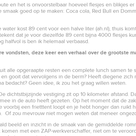
e en het is onvoorstelbaar hoeveel flesjes en blikjes er
 smaak goed op te maken: Coca cola, Red Bull en Dommel
je water kost 89 cent voor een halve liter (ah.nl), thuis kom
ekent dat je voor diezelfde 89 cent bijna 4000 flesjes kunt
og halfvol is ben ik helemaal verbaasd.
ere vondsten, deze keer een verhaal over de grootste m
uit alle opgeraapte resten een complete lunch samen te st
 en gooit dat vervolgens in de berm? Heeft diegene zich 
na bedacht? Geen idee, ik zou het graag willen weten.
 dichtstbijzijnde vestiging zit op 10 kilometer afstand. D
mee in de auto heeft gezeten. Op het moment dat de zak l
voorbij een frietttent loopt en je hebt honger dan ruikt 
aren. Of zou mevrouw niet mogen weten dat meneer ongez
aald beeld en inzicht in de smaak van de gemiddelde rom
ct komen met een ZAP-werkverschaffer, niet om te veroor