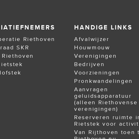
TIATIEFNEMERS
HANDIGE LINKS
eratie Riethoven
Afvalwijzer
nraad SKR
Houwmouw
 Riethoven
Verenigingen
ietstek
Bedrijven
ofstek
Voorzieningen
Pronkwandelingen
Aanvragen
geluidsapparatuur
(alleen Riethovense
verenigingen)
Reserveren ruimte i
Rietstek voor activit
Van Rijthoven toen 
Riethoven nu