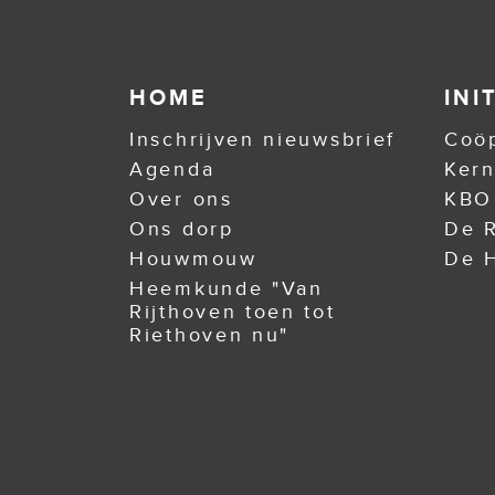
HOME
INI
Inschrijven nieuwsbrief
Coöp
Agenda
Ker
Over ons
KBO
Ons dorp
De R
Houwmouw
De H
Heemkunde "Van
Rijthoven toen tot
Riethoven nu"