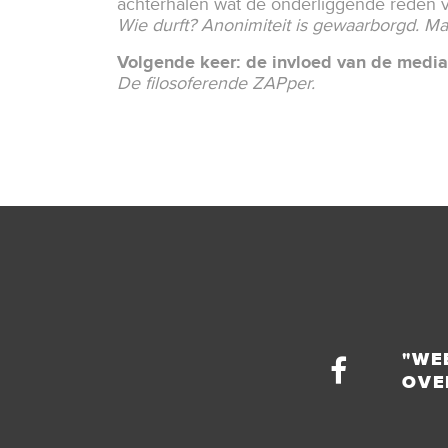
achterhalen wat de onderliggende reden v
Wie durft? Anonimiteit is gewaarborgd. Mai
Volgende keer: de invloed van de medi
De filosoferende ZAPper.
"WE
OVE