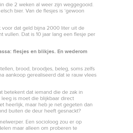
 in die 2 weken al weer zijn weggegooid.
sch bier. Van de flesjes is ‘gewoon
t voor dat geld bijna 2000 liter uit de
 vullen. Dat is 10 jaar lang een flesje per
assa: flesjes en blikjes. En wederom
ellen, brood, broodjes, beleg, soms zelfs
na aankoop gerealiseerd dat ie rauw vlees
at betekent dat iemand die de zak in
eeg is moet die blijkbaar direct
het heerlijk, maar heb je net gegeten dan
ond buiten de deur heeft gesnackt?
melwerper. Een socioloog zou er op
delen maar alleen om proberen te