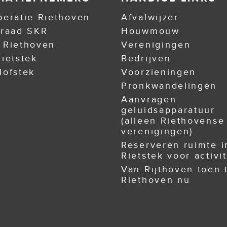
eratie Riethoven
Afvalwijzer
nraad SKR
Houwmouw
 Riethoven
Verenigingen
ietstek
Bedrijven
ofstek
Voorzieningen
Pronkwandelingen
Aanvragen
geluidsapparatuur
(alleen Riethovense
verenigingen)
Reserveren ruimte i
Rietstek voor activit
Van Rijthoven toen 
Riethoven nu