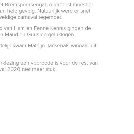
et Bremspoersengat. Allereerst moest er
n hele gevolg. Natuurlijk werd er snel
weldige carnaval tegemoet.
aud van Ham en Fenne Kennis gingen de
aren Maud en Guus de gelukkigen.
delijk kwam Mathijn Jansenals winnaar uit
kiezing een voorbode is voor de rest van
val 2020 niet meer stuk.