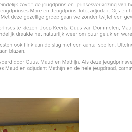
ndelijk zover: de jeugdprins en -prinsesverkiezing van h
ugdprinses Mare en Jeugdprins Toto, adjudant Gijs en hu
 Met deze gezellige groep gaan we zonder twijfel een ge
 -prinses te kiezen. Joep Keeris, Guus van Dommelen, M
teindelijk draaide het natuurlijk weer om puur geluk en w
en ook flink aan de slag met een aantal spellen. Uitein
gaan blazen.
oerd door Guus, Maud en Mathijn. Als deze jeugdprinsver
ses Maud en adjudant Mathijn en de hele jeugd­raad, carna