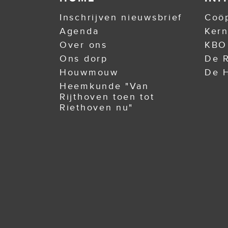
Inschrijven nieuwsbrief
Coöp
Agenda
Ker
Over ons
KBO
Ons dorp
De R
Houwmouw
De H
Heemkunde "Van
Rijthoven toen tot
Riethoven nu"