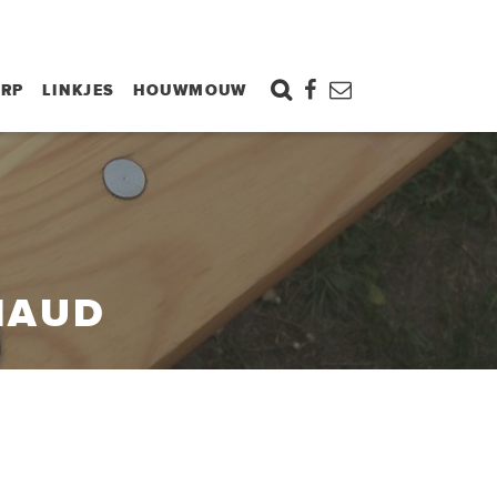
ORP
LINKJES
HOUWMOUW
MAUD