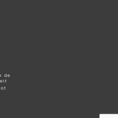
n de
eit
tot