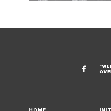
"WE
OVE
HOME
INI