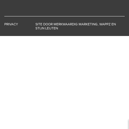
PRIVACY
SITE DOOR
MERKWAARDIG MARKETING
,
WAPPZ
EN
STIJN LEIJTEN