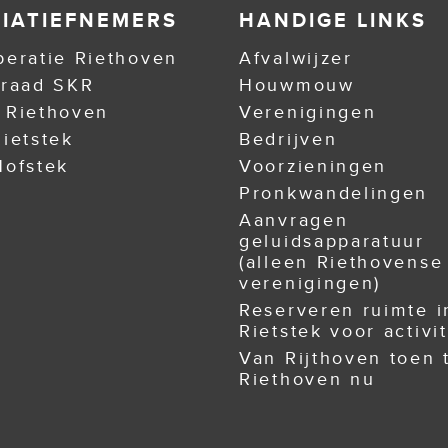
TIATIEFNEMERS
HANDIGE LINKS
eratie Riethoven
Afvalwijzer
nraad SKR
Houwmouw
 Riethoven
Verenigingen
ietstek
Bedrijven
ofstek
Voorzieningen
Pronkwandelingen
Aanvragen
geluidsapparatuur
(alleen Riethovense
verenigingen)
Reserveren ruimte i
Rietstek voor activit
Van Rijthoven toen 
Riethoven nu