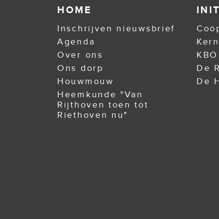
HOME
INI
Inschrijven nieuwsbrief
Coöp
Agenda
Ker
Over ons
KBO
Ons dorp
De R
Houwmouw
De H
Heemkunde "Van
Rijthoven toen tot
Riethoven nu"