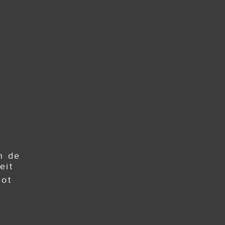
n de
eit
tot