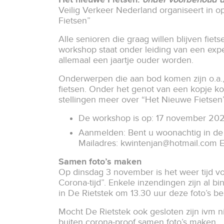
Veilig Verkeer Nederland organiseert in 
Fietsen”
Alle senioren die graag willen blijven fiet
workshop staat onder leiding van een expe
allemaal een jaartje ouder worden.
Onderwerpen die aan bod komen zijn o.a., 
fietsen. Onder het genot van een kopje kof
stellingen meer over “Het Nieuwe Fietsen
De workshop is op: 17 november 2020
Aanmelden: Bent u woonachtig in de 
Mailadres:
kwintenjan@hotmail.com
E
Samen foto’s maken
Op dinsdag 3 november is het weer tijd vo
Corona-tijd”. Enkele inzendingen zijn al b
in De Rietstek om 13.30 uur deze foto’s b
Mocht De Rietstek ook gesloten zijn ivm
buiten corona-proof samen foto’s maken.