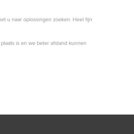
met u naar oplossingen zoeken. Heel fijn
 plaats is en we beter afstand kunnen