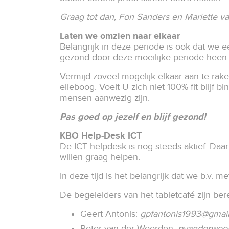
Graag tot dan, Fon Sanders en Mariette v
Laten we omzien naar elkaar
Belangrijk in deze periode is ook dat we e
gezond door deze moeilijke periode heen 
Vermijd zoveel mogelijk elkaar aan te rak
elleboog. Voelt U zich niet 100% fit bli
mensen aanwezig zijn.
Pas goed op jezelf en blijf gezond!
KBO Help-Desk ICT
De ICT helpdesk is nog steeds aktief. Daar
willen graag helpen.
In deze tijd is het belangrijk dat we b.v.
De begeleiders van het tabletcafé zijn bere
Geert Antonis:
gpfantonis1993@gmai
Peter van der Weerden:
pvanderwee