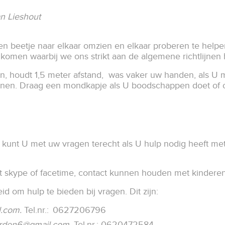
an Lieshout
en beetje naar elkaar omzien en elkaar proberen te helpen.
komen waarbij we ons strikt aan de algemene richtlijne
en, houdt 1,5 meter afstand, was vaker uw handen, als U 
jf binnen. Draag een mondkapje als U boodschappen doet 
 kunt U met uw vragen terecht als U hulp nodig heeft met 
 met skype of facetime, contact kunnen houden met kindere
id om hulp te bieden bij vragen. Dit zijn:
l.com
.
Tel.nr.: 0627206796
rden6@gmail.com
.
Tel.nr.: 0620472584