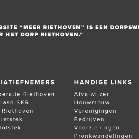
BSITE “MEER RIETHOVEN” IS EEN DORPSW
R HET DORP RIETHOVEN."
TIATIEFNEMERS
HANDIGE LINKS
eratie Riethoven
Afvalwijzer
nraad SKR
Houwmouw
 Riethoven
Verenigingen
ietstek
Bedrijven
ofstek
Voorzieningen
Pronkwandelingen