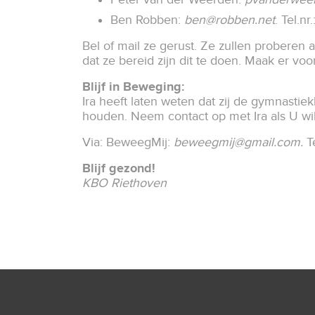
Ben Robben:
ben@robben.net
. Tel.n
Bel of mail ze gerust. Ze zullen proberen 
dat ze bereid zijn dit te doen. Maak er vo
Blijf in Beweging:
Ira heeft laten weten dat zij de gymnastie
houden. Neem contact op met Ira als U w
Via: BeweegMij:
beweegmij@gmail.com
.
Te
Blijf gezond!
KBO Riethoven