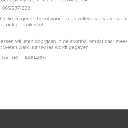
r.: 0655871233
al jullie vragen te beantwoorden en zullen stap voor stap 
oral ook gebruik van!
klessen wil laten doorgaan in de sporthal omdat daar meer
ilt weten welk uur uw les wordt gegeven.
l.nr.: 06 – 10894897