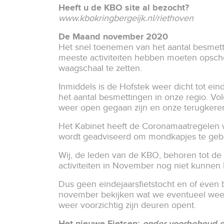
Heeft u de KBO site al bezocht?
www.kbokringbergeijk.nl/riethoven
De Maand november 2020
Het snel toenemen van het aantal besmetti
meeste activiteiten hebben moeten opschor
waagschaal te zetten.
Inmiddels is de Hofstek weer dicht tot e
het aantal besmettingen in onze regio. Vol
weer open gegaan zijn en onze terugkeren
Het Kabinet heeft de Coronamaatregelen w
wordt geadviseerd om mondkapjes te ge
Wij, de leden van de KBO, behoren tot de r
activiteiten in November nog niet kunnen
Dus geen eindejaarsfietstocht en of even b
november bekijken wat we eventueel weer 
weer voorzichtig zijn deuren opent.
Het nieuwe Fietsen:
onder voorbehoud da