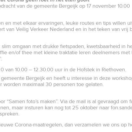
opdracht van de gemeente Bergeijk op 17 november 10.00
sen en met elkaar ervaringen, leuke routes en tips willen u
rt van Veilig Verkeer Nederland en in het teken van vrij
slim omgaan met drukke fietspaden, kwetsbaarheid in het 
fie en/of thee met kleine traktatie leren deelnemers met b
”.
 van 10.00 – 12.30.00 uur in de Hofstek in Riethoven.
gemeente Bergeijk en heeft u interesse in deze workshop
r worden maximaal 30 personen toe gelaten.
or “Samen foto’s maken”. Via de mail is al gevraagd om f
innen, maar insturen kan nog tot 25 oktober naar
fon.sand
espreken.
 nieuwe Corona-maatregelen, dan verzamelen we ons op h