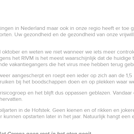
ngen in Nederland maar ook in onze regio heeft er toe ge
ten. Uw gezondheid en de gezondheid van onze vrijwillig
ind oktober en weten we niet wanneer we iets meer cont
gens het RIVM is het meest waarschijnlijk dat de huidige 
de vakantiegangers die het virus mee hebben terug gebra
eer aangescherpt en roept een ieder op zich aan de 1,5
bruiken bij het boodschappen doen en op plekken waa
isicogroep en het blijft dus oppassen geblazen. Vandaar d
 hervatten.
iljarten in de Hofstek. Geen kienen en of rikken en jokeren
kunnen opstarten later in het jaar. Natuurlijk hangt een
t Corona geen roet in het eten gooit