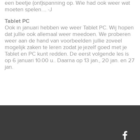
een beetje (ont)spanning op. Wie had ook weer wat
moeten spelen…. -J
Tablet PC
Ook in januari hebben we weer Tablet PC. Wij hopen
dat jullie ook allemaal weer meedoen. We proberen
weer aan de hand van voorbeelden jullie zoveel
mogelijk zaken te leren zodat je jezelf goed met je
Tablet en PC kunt redden. De eerst volgende les is
op 6 januari 10.00 u.. Daarna op 13 jan., 20 jan. en 27
jan.