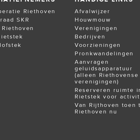
eratie Riethoven
Afvalwijzer
nraad SKR
Houwmouw
 Riethoven
Verenigingen
ietstek
Bedrijven
ofstek
Voorzieningen
Pronkwandelingen
Aanvragen
geluidsapparatuur
(alleen Riethovense
verenigingen)
Reserveren ruimte i
Rietstek voor activit
Van Rijthoven toen 
Riethoven nu