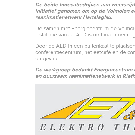
De beide horecabedrijven aan weerszij
initiatief genomen om op de Volmolen ee
reanimatienetwerk HartslagNu.
De samen met Energiecentrum de Volmolen
installatie van de AED is met inachtnemi
Door de AED in een buitenkast te plaatsen
conferentiecentrum, het eetcafé en de ca
omgeving.
De werkgroep bedankt Energiecentrum d
en duurzaam reanimatienetwerk in Riet