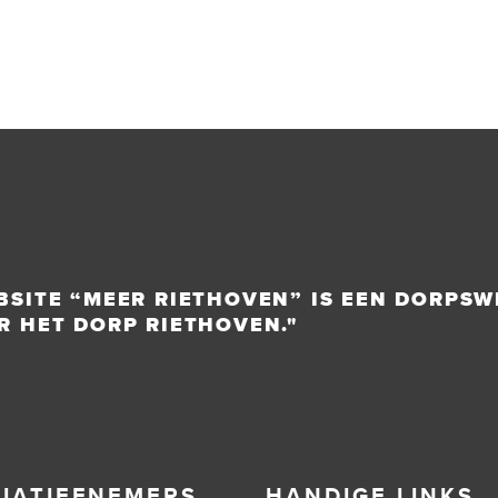
BSITE “MEER RIETHOVEN” IS EEN DORPSW
R HET DORP RIETHOVEN."
TIATIEFNEMERS
HANDIGE LINKS