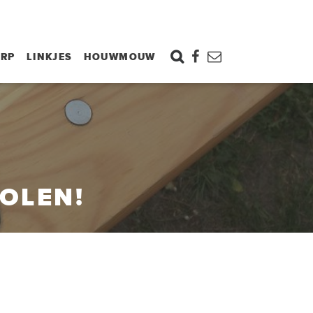
ORP
LINKJES
HOUWMOUW
OLEN!