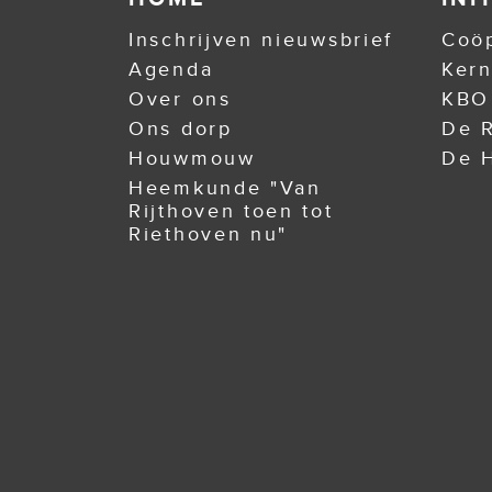
Inschrijven nieuwsbrief
Coöp
Agenda
Ker
Over ons
KBO
Ons dorp
De R
Houwmouw
De H
Heemkunde "Van
Rijthoven toen tot
Riethoven nu"