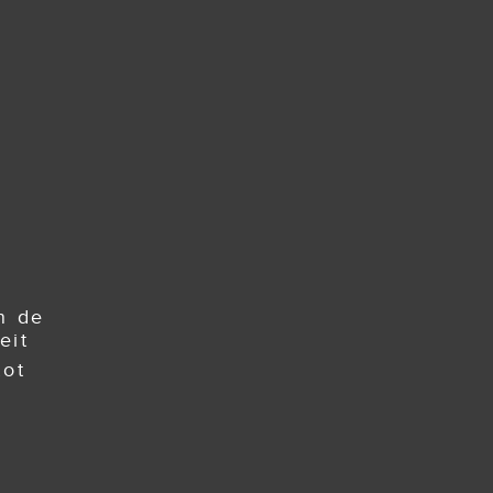
n de
eit
tot