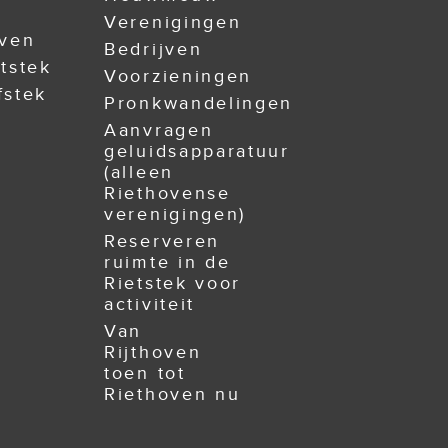
Verenigingen
oven
Bedrijven
tstek
Voorzieningen
fstek
Pronkwandelingen
Aanvragen
geluidsapparatuur
(alleen
Riethovense
verenigingen)
Reserveren
ruimte in de
Rietstek voor
activiteit
Van
Rijthoven
toen tot
Riethoven nu