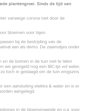
ede plantengroei. Sinds de tijd van
hter vanwege corona niet door de
voor bloemen voor bijen.
passen bij de bestrijding van de
aimat aan als demo. De zaaimatjes onder
 en de bomen in de tuin niet te laten
 we geregeld nog een IBC-tje vol water,
o toch in geslaagd om de tuin enigszins
 een aansluiting elektra & water en is er
og worden aangelegd.
tepstones in de bloemenweide en o.a. voor