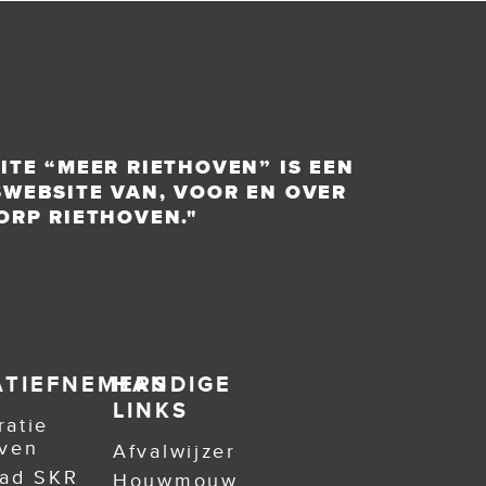
ITE “MEER RIETHOVEN” IS EEN
WEBSITE VAN, VOOR EN OVER
ORP RIETHOVEN."
IATIEFNEMERS
HANDIGE
LINKS
atie
oven
Afvalwijzer
aad SKR
Houwmouw