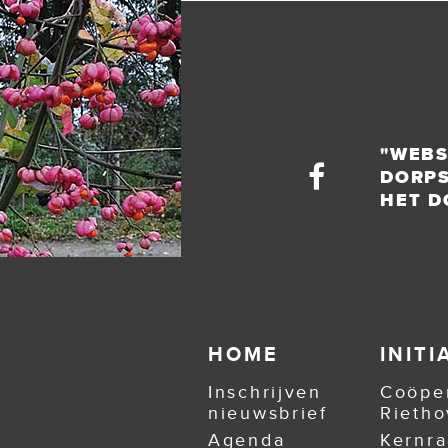
"WEBS
DORPS
HET D
HOME
INIT
Inschrijven
Coöper
nieuwsbrief
Rieth
Agenda
Kernr