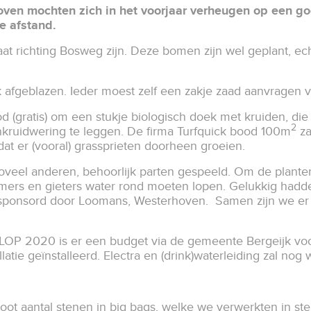
hoven mochten zich in het voorjaar verheugen op een go
e afstand.
 richting Bosweg zijn. Deze bomen zijn wel geplant, ec
.
afgeblazen. Ieder moest zelf een zakje zaad aanvragen 
 (gratis) om een stukje biologisch doek met kruiden, die 
2
nkruidwering te leggen. De firma Turfquick bood 100m
za
dat er (vooral) grassprieten doorheen groeien.
veel anderen, behoorlijk parten gespeeld. Om de planten
rs en gieters water rond moeten lopen. Gelukkig hadden
ponsord door Loomans, Westerhoven. Samen zijn we er z
PLOP 2020 is er een budget via de gemeente Bergeijk voor
atie geïnstalleerd. Electra en (drink)waterleiding zal n
oot aantal stenen in big bags, welke we verwerkten in s