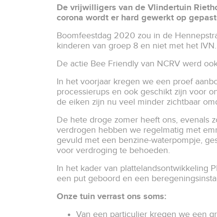
De vrijwilligers van de Vlindertuin Riet
corona wordt er hard gewerkt op gepast
Boomfeestdag 2020 zou in de Hennepstraat
kinderen van groep 8 en niet met het IVN
De actie Bee Friendly van NCRV werd ook 
In het voorjaar kregen we een proef aanbod
processierups en ook geschikt zijn voor o
de eiken zijn nu veel minder zichtbaar om
De hete droge zomer heeft ons, evenals zo
verdrogen hebben we regelmatig met emme
gevuld met een benzine-waterpompje, ges
voor verdroging te behoeden.
In het kader van plattelandsontwikkeling 
een put geboord en een beregeningsinstall
Onze tuin verrast ons soms:
Van een particulier kregen we een gr