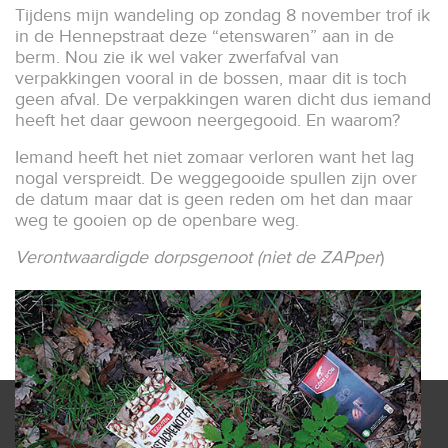
Tijdens mijn wandeling op zondag 8 november trof ik
in de Hennepstraat deze “etenswaren” aan in de
berm. Nou zie ik wel vaker zwerfafval van
verpakkingen vooral in de bossen, maar dit is toch
geen afval. De verpakkingen waren dicht dus iemand
heeft het daar gewoon neergegooid. En waarom?
Iemand heeft het niet zomaar verloren want het lag
nogal verspreidt. De weggegooide spullen zijn over
de datum maar dat is geen reden om het dan maar
weg te gooien op de openbare weg.
Verontwaardigde dorpsgenoot (niet de ZAPper
)