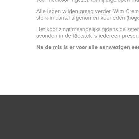
Alle leden wilden graag verder. Wim Creme
sterk in aantal afgenomen koorleden (hog
Het koor zingt maandelijks tijdens de zater
avonden in de Rietstek is iedereen presen
Na de mis is er voor alle aanwezigen ee