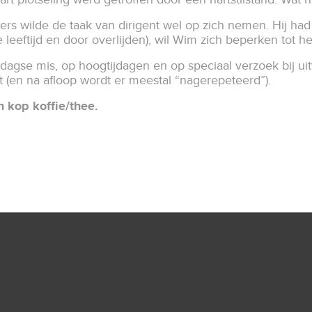
rs wilde de taak van dirigent wel op zich nemen. Hij had 
e leeftijd en door overlijden), wil Wim zich beperken to
dagse mis, op hoogtijdagen en op speciaal verzoek bij uitv
t (en na afloop wordt er meestal “nagerepeteerd”).
n kop koffie/thee.