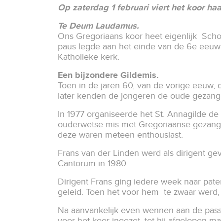
Op zaterdag 1 februari viert het koor h
Te Deum Laudamus.
Ons ​Gregoriaans​ koor heet eigenlijk Scho
paus legde aan het einde van de 6e eeuw d
Katholieke kerk.
Een bijzondere Gildemis.
Toen in de jaren 60, van de vorige eeuw,
later kenden de jongeren de oude gezang
In 1977 organiseerde het St. Annagilde de
ouderwetse mis met Gregoriaanse gezange
deze waren meteen enthousiast.
Frans van der Linden werd als dirigent ge
Cantorum in 1980.
Dirigent Frans ging iedere week naar pate
geleid. Toen het voor hem te zwaar werd
Na aanvankelijk even wennen aan de passie
voor het koor ingezet, tot hij afgelopen m