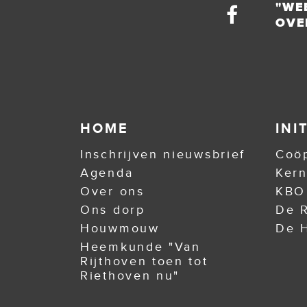
"WE
OVE
HOME
INI
Inschrijven nieuwsbrief
Coöp
Agenda
Ker
Over ons
KBO
Ons dorp
De R
Houwmouw
De H
Heemkunde "Van
Rijthoven toen tot
Riethoven nu"