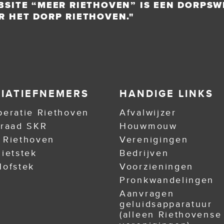
BSITE “MEER RIETHOVEN” IS EEN DORPSW
R HET DORP RIETHOVEN."
TIATIEFNEMERS
HANDIGE LINKS
eratie Riethoven
Afvalwijzer
nraad SKR
Houwmouw
 Riethoven
Verenigingen
ietstek
Bedrijven
ofstek
Voorzieningen
Pronkwandelingen
Aanvragen
geluidsapparatuur
(alleen Riethovense