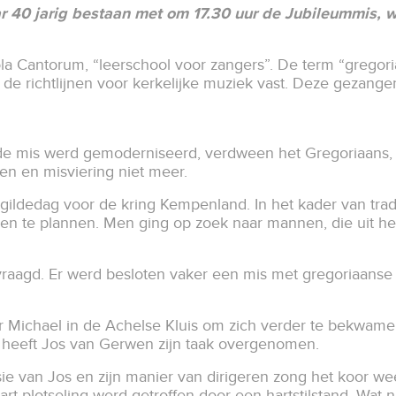
aar 40 jarig bestaan met om 17.30 uur de Jubileummis,
la Cantorum, ​“leerschool voor zangers”. De term “gregor
e richtlijnen voor kerkelijke muziek vast. Deze gezange
 de mis werd gemoderniseerd, verdween het Gregoriaans, 
en en misviering niet meer.
 gildedag voor de kring Kempenland. In het kader van trad
n te plannen. Men ging op zoek naar mannen, die uit he
vraagd. Er werd besloten vaker een mis met gregoriaanse 
r Michael in de Achelse Kluis om zich verder te bekwamen
, heeft Jos van Gerwen zijn taak overgenomen.
 van Jos en zijn manier van dirigeren zong het koor weer
aart plotseling werd getroffen door een hartstilstand. Wat