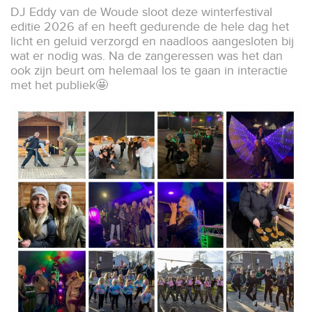
DJ Eddy van de Woude sloot deze winterfestival
editie 2026 af en heeft gedurende de hele dag het
licht en geluid verzorgd en naadloos aangesloten bij
wat er nodig was. Na de zangeressen was het dan
ook zijn beurt om helemaal los te gaan in interactie
met het publiek🤩