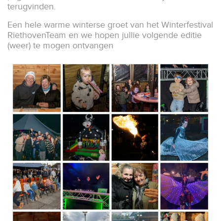
terugvinden.
Een hele warme winterse groet van het Winterfestival
RiethovenTeam en we hopen jullie volgende editie
(weer) te mogen ontvangen