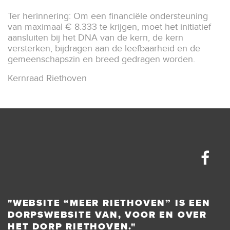
Ter herinnering: Om een financiële ondersteuning
van maximaal € 8.333 te krijgen, moet het initiatief
aansluiten bij het DNA van de kern, de kern
versterken, bijdragen aan de leefbaarheid en de
gemeenschapszin en breed gedragen worden.
Kernraad Riethoven
"WEBSITE “MEER RIETHOVEN” IS EEN
DORPSWEBSITE VAN, VOOR EN OVER
HET DORP RIETHOVEN."