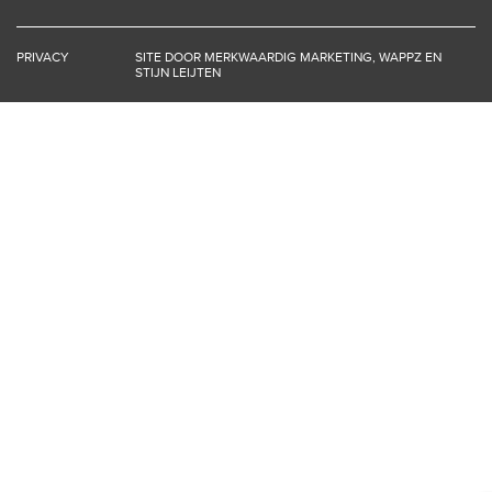
PRIVACY
SITE DOOR
MERKWAARDIG MARKETING
,
WAPPZ
EN
STIJN LEIJTEN