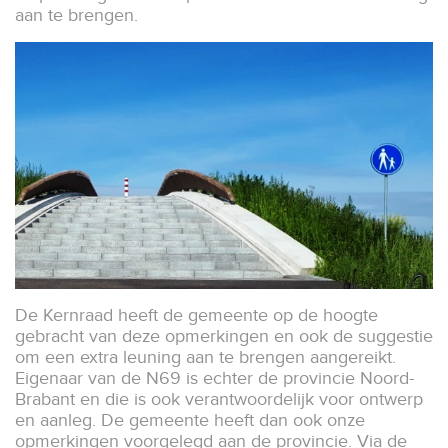
aan te brengen.
De Kernraad heeft de gemeente op de hoogte
gebracht van deze opmerkingen en ook de suggestie
om een extra leuning aan te brengen aangereikt.
Eigenaar van de N69 is echter de provincie Noord-
Brabant en die is ook verantwoordelijk voor ontwerp
en aanleg. De gemeente heeft dan ook onze
opmerkingen voorgelegd aan de provincie. Via de