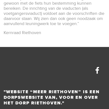
gewoon met de fiets hun bestemming kunnen
bereiken. De inrichting van de viaducten (als
voetgangersviaduct) voldoet aan de voorschriften die
daarvoor staan. Wij zien dan ook geen noodzaak om
aanvullend leuningwerk toe te voegen.”
Kernraad Riethoven
"WEBSITE “MEER RIETHOVEN” IS EEN
DORPSWEBSITE VAN, VOOR EN OVER
HET DORP RIETHOVEN."