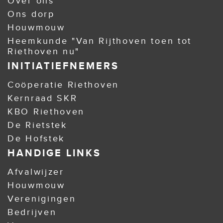
Over ons
Ons dorp
Houwmouw
Heemkunde "Van Rijthoven toen tot
Riethoven nu"
INITIATIEFNEMERS
Coöperatie Riethoven
Kernraad SKR
KBO Riethoven
De Rietstek
De Hofstek
HANDIGE LINKS
Afvalwijzer
Houwmouw
Verenigingen
Bedrijven