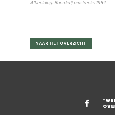
Afbeelding: Boerderij omstreeks 1964.
NAAR HET OVERZICHT
"WE
OVE