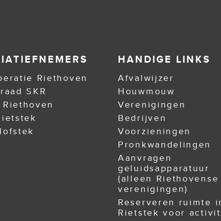
TIATIEFNEMERS
HANDIGE LINKS
eratie Riethoven
Afvalwijzer
nraad SKR
Houwmouw
 Riethoven
Verenigingen
ietstek
Bedrijven
ofstek
Voorzieningen
Pronkwandelingen
Aanvragen
geluidsapparatuur
(alleen Riethovense
verenigingen)
Reserveren ruimte i
Rietstek voor activit