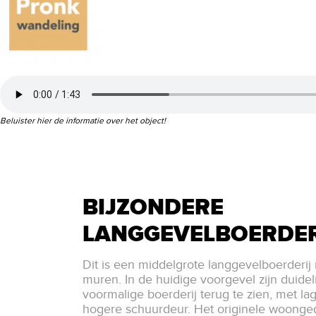
Beluister hier de informatie over het object!
BIJZONDERE
LANGGEVELBOERDER
Dit is een middelgrote langgevelboerderi
muren. In de huidige voorgevel zijn duide
voormalige boerderij terug te zien, met l
hogere schuurdeur. Het originele woonged