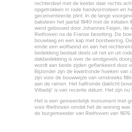
rechterdeel met de kelder daar rechts acht
opgetrokken in rode handvormsteen en 
gecementeerde plint. In de lange voorgeve
baksteen het jaartal 1840 met de initialen I
werd gebouwd door Johannes Feijen, de 
Riethoven na de Franse bezetting. De boer
bouwlaag en een kap met borstwering. De 
einde een wolfseind en aan het rechterei
bedekking bestaat deels uit riet en uit ro
dakbedekking is over de eindgevels door
wordt aan beide zijden geflankeerd door 
Bijzonder zijn de kwartronde hoeken van d
zijn voor de bouwwijze van omstreeks 1860
aan de ramen. Het halfronde daklicht bov
Villastijl’ is van recente datum. Het zijn 
Het is een gemeentelijk monument met gr
voor Riethoven omdat het de woning was
de burgemeester van Riethoven van 1876 t