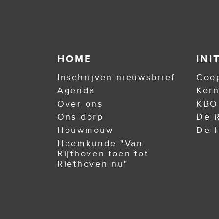
HOME
INI
Inschrijven nieuwsbrief
Coöp
Agenda
Ker
Over ons
KBO
Ons dorp
De R
Houwmouw
De H
Heemkunde "Van
Rijthoven toen tot
Riethoven nu"