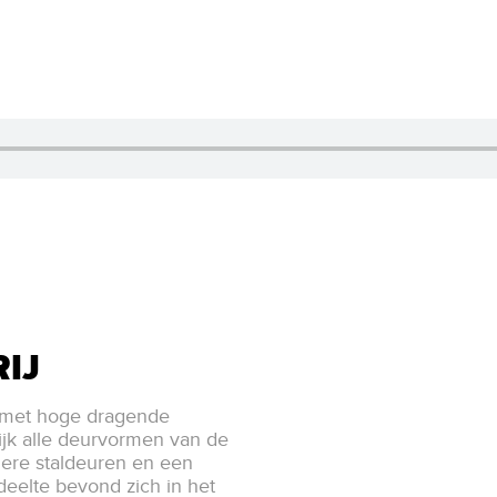
IJ
j met hoge dragende
lijk alle deurvormen van de
agere staldeuren en een
eelte bevond zich in het