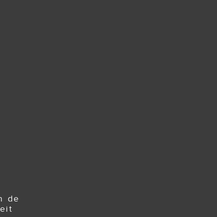
n de
eit