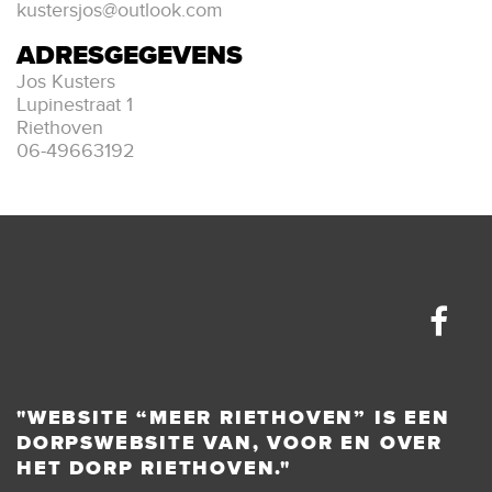
kustersjos@outlook.com
ADRESGEGEVENS
Jos Kusters
Lupinestraat 1
Riethoven
06-49663192
"WEBSITE “MEER RIETHOVEN” IS EEN
DORPSWEBSITE VAN, VOOR EN OVER
HET DORP RIETHOVEN."