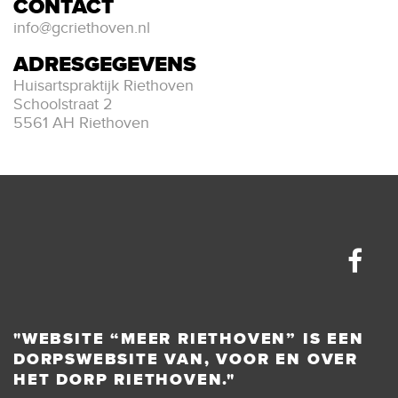
CONTACT
info@gcriethoven.nl
ADRESGEGEVENS
Huisartspraktijk Riethoven
Schoolstraat 2
5561 AH Riethoven
"WEBSITE “MEER RIETHOVEN” IS EEN
DORPSWEBSITE VAN, VOOR EN OVER
HET DORP RIETHOVEN."