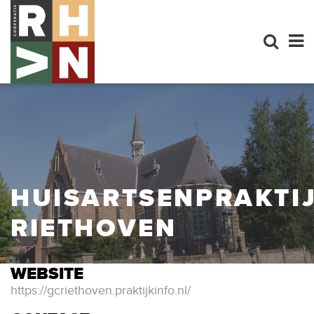
HUISARTSENPRAKTI
RIETHOVEN
WEBSITE
https://gcriethoven.praktijkinfo.nl/