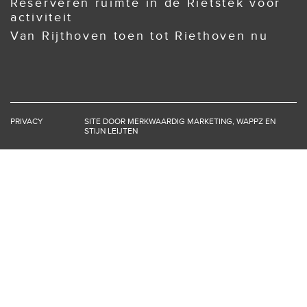
Reserveren ruimte in de Rietstek voor
activiteit
Van Rijthoven toen tot Riethoven nu
PRIVACY
SITE DOOR
MERKWAARDIG MARKETING
,
WAPPZ
EN
STIJN LEIJTEN