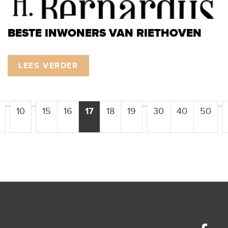
BESTE INWONERS VAN RIETHOVEN
LEES VERDER
...
...
...
...
10
15
16
17
18
19
30
40
50