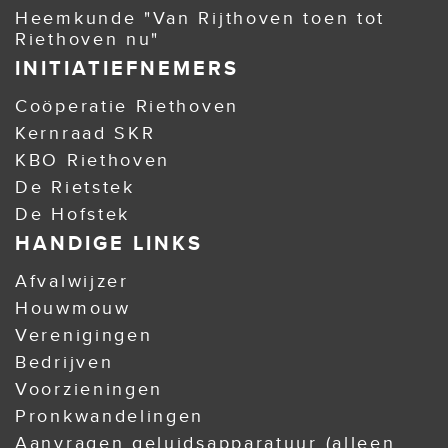
Heemkunde "Van Rijthoven toen tot
Riethoven nu"
INITIATIEFNEMERS
Coöperatie Riethoven
Kernraad SKR
KBO Riethoven
De Rietstek
De Hofstek
HANDIGE LINKS
Afvalwijzer
Houwmouw
Verenigingen
Bedrijven
Voorzieningen
Pronkwandelingen
Aanvragen geluidsapparatuur (alleen