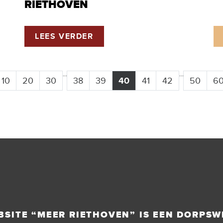
RIETHOVEN
LEES VERDER
...
...
10
20
30
38
39
40
41
42
50
6
BSITE “MEER RIETHOVEN” IS EEN DORPSW