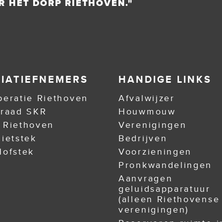
R HET DORP RIETHOVEN."
TIATIEFNEMERS
HANDIGE LINKS
eratie Riethoven
Afvalwijzer
nraad SKR
Houwmouw
 Riethoven
Verenigingen
ietstek
Bedrijven
ofstek
Voorzieningen
Pronkwandelingen
Aanvragen
geluidsapparatuur
(alleen Riethovense
verenigingen)