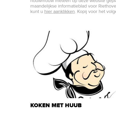
houwmouw meteen op deze website gepla
maandelijkse informatieblad voor Riethov
kunt u
hier aanklikken
. Kopij voor het vol
KOKEN MET HUUB