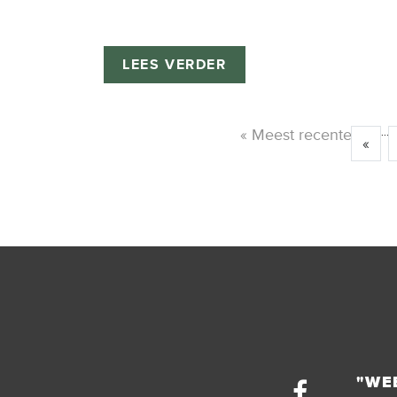
LEES VERDER
« Meest recente
...
«
"WE