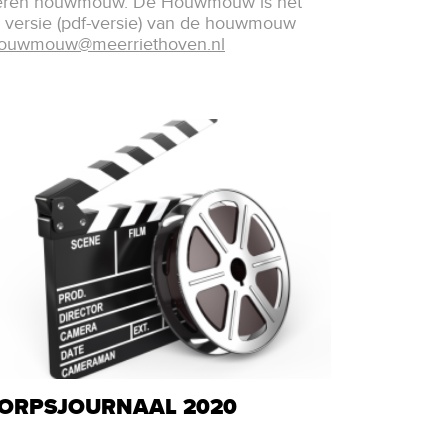
pieren houwmouw. De Houwmouw is het
e versie (pdf-versie) van de houwmouw
ouwmouw@meerriethoven.nl
ORPSJOURNAAL 2020