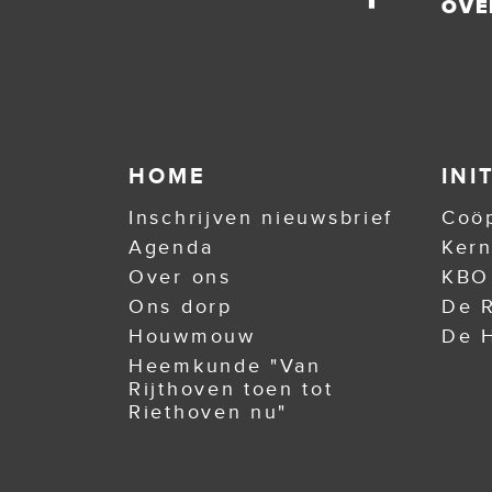
OVE
HOME
INI
Inschrijven nieuwsbrief
Coöp
Agenda
Ker
Over ons
KBO
Ons dorp
De R
Houwmouw
De H
Heemkunde "Van
Rijthoven toen tot
Riethoven nu"