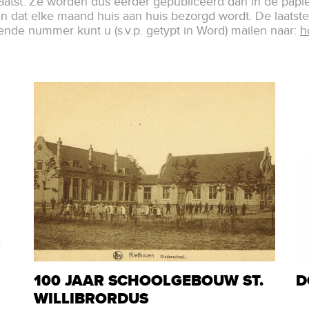
atst. Ze worden dus eerder gepubliceerd dan in de pa
en dat elke maand huis aan huis bezorgd wordt. De laatst
gende nummer kunt u (s.v.p. getypt in Word) mailen naar:
h
100 JAAR SCHOOLGEBOUW ST.
D
WILLIBRORDUS