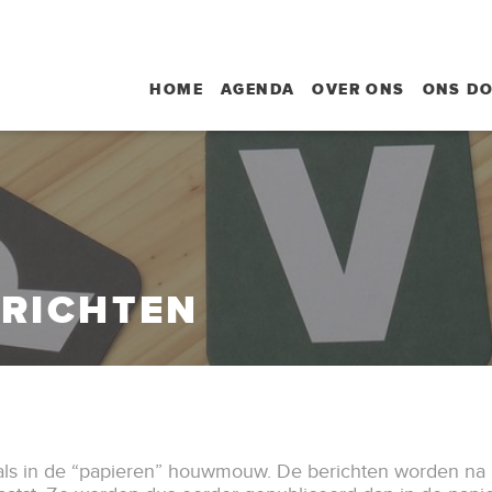
HOME
AGENDA
OVER ONS
ONS D
RICHTEN
als in de “papieren” houwmouw. De berichten worden na 