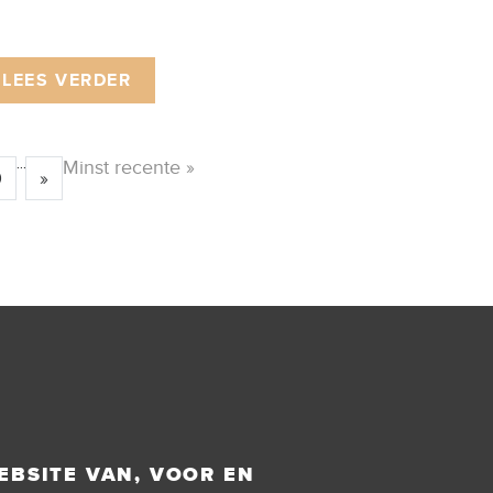
LEES VERDER
...
Minst recente »
0
»
EBSITE VAN, VOOR EN